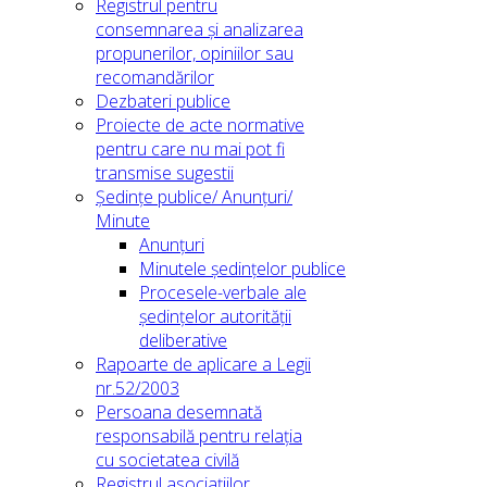
Registrul pentru
consemnarea și analizarea
propunerilor, opiniilor sau
recomandărilor
Dezbateri publice
Proiecte de acte normative
pentru care nu mai pot fi
transmise sugestii
Ședințe publice/ Anunțuri/
Minute
Anunțuri
Minutele ședințelor publice
Procesele-verbale ale
ședințelor autorității
deliberative
Rapoarte de aplicare a Legii
nr.52/2003
Persoana desemnată
responsabilă pentru relația
cu societatea civilă
Registrul asociațiilor,