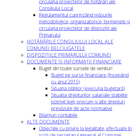
circulația proiectelor de hotărâri ale
Consiliului Local
Regulamentul cuprinzând măsurile
metodologice, organizatorice, termenele și
circulația proiectelor de dispoziții ale
Primarului
HOTĂRÂRILE CONSILIULUI LOCAL ALE
COMUNEI BELCIUGATELE
DISPOZIȚIILE PRIMARULUI COMUNEI
DOCUMENTE ȘI INFORMAȚII FINANCIARE
Buget din toate sursele de venituri
Buget pe surse financiare (începând
cu anul 2015)
Situația plăților (execuția bugetară)
Situatia drepturilor salariale stabilite
potrivit legii, precum și alte drepturi
prevăzute de acte normative
Bilanțuri contabile
ALTE DOCUMENTE
Obiecțiile cu privire la legalitate, efectuate în
scris de secretarul general al Comunei