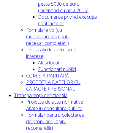
peste 5000 de euro
(începând cu anul 2015)
Documente privind execuția
contractelor
Formulare tip (cu
menționarea timpului
necesar completării)
Declarații de avere și de
interese
Alesi locali
Functionari publici
COMISIA PARITARĂ
PROTECȚIA DATELOR CU
CARACTER PERSONAL
Transparență decizională
Proiecte de acte normative
aflate în consultare publică
Formular pentru colectarea
de propuneri, opinii,
recomandări