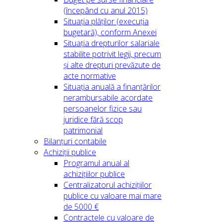
(începând cu anul 2015)
Situația plăților (execuția
bugetară), conform Anexei
Situația drepturilor salariale
stabilite potrivit legii, precum
și alte drepturi prevăzute de
acte normative
Situația anuală a finanțărilor
nerambursabile acordate
persoanelor fizice sau
juridice fără scop
patrimonial
Bilanțuri contabile
Achiziții publice
Programul anual al
achizițiilor publice
Centralizatorul achizițiilor
publice cu valoare mai mare
de 5000 €
Contractele cu valoare de