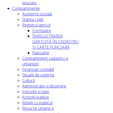
epurare
Compartimente
Asistență socială
Starea civilă
Registrul agricol
Formulare
ÎNREGISTRAREA
GRATUITĂ ÎN CADASTRU
ȘI CARTE FUNCIARĂ
Rapoarte
Compartiment cadastru și
urbanism
Financiar-contabil
Situații de urgență
Cultură
Administrativ și deservire
Inpozite și taxe
Achiziții publice
Relații cu publicul
Resurse umane și