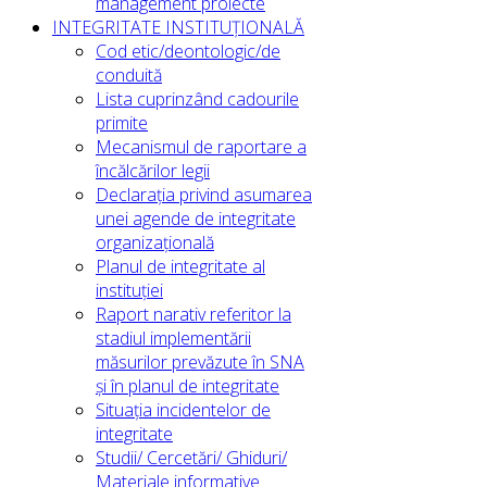
management proiecte
INTEGRITATE INSTITUȚIONALĂ
Cod etic/deontologic/de
conduită
Lista cuprinzând cadourile
primite
Mecanismul de raportare a
încălcărilor legii
Declarația privind asumarea
unei agende de integritate
organizațională
Planul de integritate al
instituției
Raport narativ referitor la
stadiul implementării
măsurilor prevăzute în SNA
și în planul de integritate
Situația incidentelor de
integritate
Studii/ Cercetări/ Ghiduri/
Materiale informative