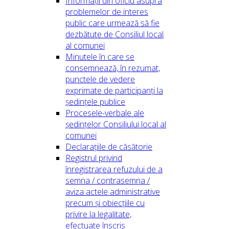
Informații din oficiu asupra
problemelor de interes
public care urmează să fie
dezbătute de Consiliul local
al comunei
Minutele în care se
consemnează, în rezumat,
punctele de vedere
exprimate de participanți la
ședințele publice
Procesele-verbale ale
ședințelor Consiliului local al
comunei
Declarațiile de căsătorie
Registrul privind
înregistrarea refuzului de a
semna / contrasemna /
aviza actele administrative
precum și obiecțiile cu
privire la legalitate,
efectuate înscris