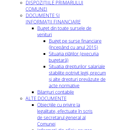
DISPOZIȚIILE PRIMARULUI
COMUNEI
DOCUMENTE ȘI
INFORMAȚII FINANCIARE
Buget din toate sursele de
venituri
Buget pe surse financiare
(începând cu anul 2015)
Situația plăților (execuția
bugetară)
Situatia drepturilor salariale
stabilite potrivit legii, precum
și alte drepturi prevăzute de
acte normative
Bilanțuri contabile
ALTE DOCUMENTE
Obiecțiile cu privire la
legalitate, efectuate în scris
de secretarul general al
Comunei