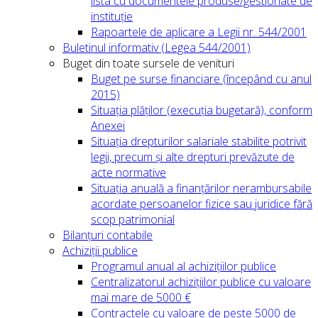
lista cu documentele produse/gestionate de
instituție
Rapoartele de aplicare a Legii nr. 544/2001
Buletinul informativ (Legea 544/2001)
Buget din toate sursele de venituri
Buget pe surse financiare (începând cu anul
2015)
Situația plăților (execuția bugetară), conform
Anexei
Situația drepturilor salariale stabilite potrivit
legii, precum și alte drepturi prevăzute de
acte normative
Situația anuală a finanțărilor nerambursabile
acordate persoanelor fizice sau juridice fără
scop patrimonial
Bilanțuri contabile
Achiziții publice
Programul anual al achizițiilor publice
Centralizatorul achizițiilor publice cu valoare
mai mare de 5000 €
Contractele cu valoare de peste 5000 de