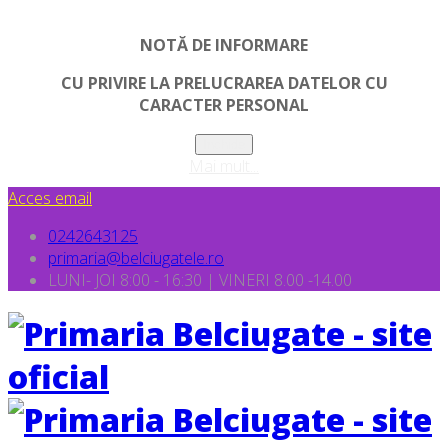
NOTĂ DE INFORMARE
CU PRIVIRE LA PRELUCRAREA DATELOR CU
CARACTER PERSONAL
Inchide
Mai mult...
Acces email
0242643125
primaria@belciugatele.ro
LUNI- JOI 8:00 - 16:30 | VINERI 8.00 -14.00