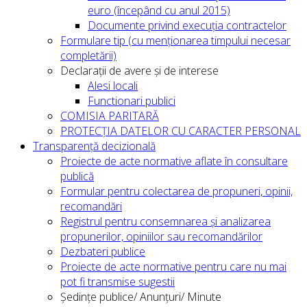
euro (începând cu anul 2015)
Documente privind execuția contractelor
Formulare tip (cu menționarea timpului necesar
completării)
Declarații de avere și de interese
Alesi locali
Functionari publici
COMISIA PARITARĂ
PROTECȚIA DATELOR CU CARACTER PERSONAL
Transparență decizională
Proiecte de acte normative aflate în consultare
publică
Formular pentru colectarea de propuneri, opinii,
recomandări
Registrul pentru consemnarea și analizarea
propunerilor, opiniilor sau recomandărilor
Dezbateri publice
Proiecte de acte normative pentru care nu mai
pot fi transmise sugestii
Ședințe publice/ Anunțuri/ Minute