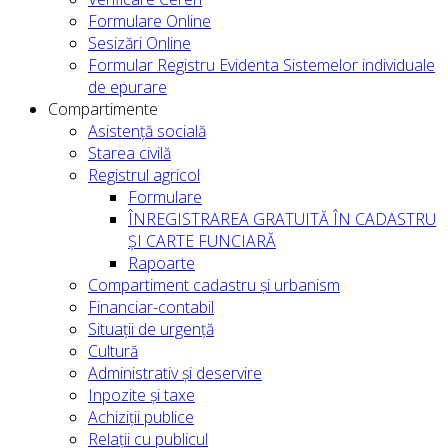
Formulare Online
Sesizări Online
Formular Registru Evidenta Sistemelor individuale
de epurare
Compartimente
Asistență socială
Starea civilă
Registrul agricol
Formulare
ÎNREGISTRAREA GRATUITĂ ÎN CADASTRU
ȘI CARTE FUNCIARĂ
Rapoarte
Compartiment cadastru și urbanism
Financiar-contabil
Situații de urgență
Cultură
Administrativ și deservire
Inpozite și taxe
Achiziții publice
Relații cu publicul