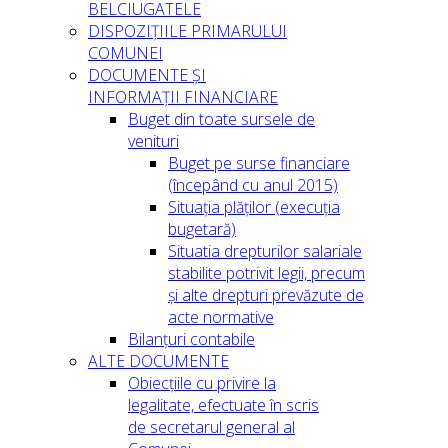
BELCIUGATELE
DISPOZIȚIILE PRIMARULUI
COMUNEI
DOCUMENTE ȘI
INFORMAȚII FINANCIARE
Buget din toate sursele de
venituri
Buget pe surse financiare
(începând cu anul 2015)
Situația plăților (execuția
bugetară)
Situatia drepturilor salariale
stabilite potrivit legii, precum
și alte drepturi prevăzute de
acte normative
Bilanțuri contabile
ALTE DOCUMENTE
Obiecțiile cu privire la
legalitate, efectuate în scris
de secretarul general al