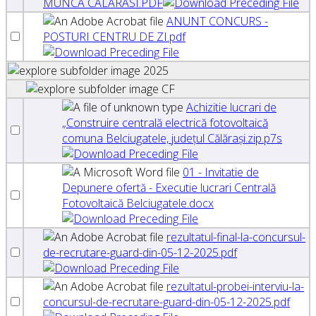
MUNCA CALARASI.PDF
ANUNT CONCURS -
POSTURI CENTRU DE ZI.pdf
2025
CF
Achizitie lucrari de
„Construire centrală electrică fotovoltaică
comuna Belciugatele, județul Călărași.zip.p7s
01 - Invitatie de
Depunere ofertă - Executie lucrari Centrală
Fotovoltaică Belciugatele.docx
rezultatul-final-la-concursul-
de-recrutare-guard-din-05-12-2025.pdf
rezultatul-probei-interviu-la-
concursul-de-recrutare-guard-din-05-12-2025.pdf