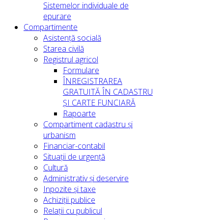
Sistemelor individuale de
epurare
Compartimente
Asistență socială
Starea civilă
Registrul agricol
Formulare
ÎNREGISTRAREA
GRATUITĂ ÎN CADASTRU
ȘI CARTE FUNCIARĂ
Rapoarte
Compartiment cadastru și
urbanism
Financiar-contabil
Situații de urgență
Cultură
Administrativ și deservire
Inpozite și taxe
Achiziții publice
Relații cu publicul