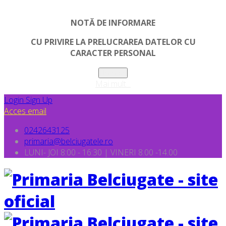
NOTĂ DE INFORMARE
CU PRIVIRE LA PRELUCRAREA DATELOR CU
CARACTER PERSONAL
Inchide
Mai mult...
Login
Sign Up
Acces email
0242643125
primaria@belciugatele.ro
LUNI- JOI 8:00 - 16:30 | VINERI 8.00 -14.00