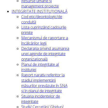
Resurse umane și
management proiecte
INTEGRITATE INSTITUȚIONALĂ
Cod etic/deontologic/de
conduită
Lista cuprinzând cadourile
primite
Mecanismul de raportare a
încălcărilor legii
Declarația privind asumarea
unei agende de integritate
organizațională
Planul de integritate al
instituției
Raport narativ referitor la
stadiul implementării
măsurilor prevăzute în SNA
și în planul de integritate
Situația incidentelor de
integritate
Studii/ Cercetări/ Ghiduri/