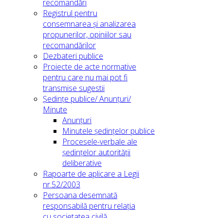
recomandări
Registrul pentru
consemnarea și analizarea
propunerilor, opiniilor sau
recomandărilor
Dezbateri publice
Proiecte de acte normative
pentru care nu mai pot fi
transmise sugestii
Ședințe publice/ Anunțuri/
Minute
Anunțuri
Minutele ședințelor publice
Procesele-verbale ale
ședințelor autorității
deliberative
Rapoarte de aplicare a Legii
nr.52/2003
Persoana desemnată
responsabilă pentru relația
cu societatea civilă