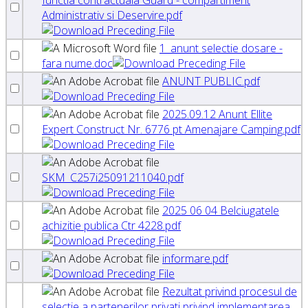
Administrativ si Deservire.pdf
1_anunt selectie dosare -
fara nume.doc
ANUNT PUBLIC.pdf
2025.09.12 Anunt Ellite
Expert Construct Nr. 6776 pt Amenajare Camping.pdf
SKM_C257i25091211040.pdf
2025 06 04 Belciugatele
achizitie publica Ctr 4228.pdf
informare.pdf
Rezultat privind procesul de
selectie a partenerilor privati privind implementarea