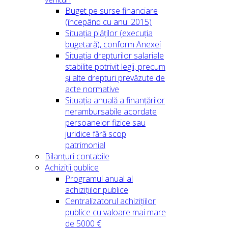
Buget pe surse financiare
(începând cu anul 2015)
Situația plăților (execuția
bugetară), conform Anexei
Situația drepturilor salariale
stabilite potrivit legii, precum
și alte drepturi prevăzute de
acte normative
Situația anuală a finanțărilor
nerambursabile acordate
persoanelor fizice sau
juridice fără scop
patrimonial
Bilanțuri contabile
Achiziții publice
Programul anual al
achizițiilor publice
Centralizatorul achizițiilor
publice cu valoare mai mare
de 5000 €