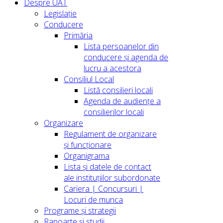
Despre UAT
Legislație
Conducere
Primăria
Lista persoanelor din
conducere şi agenda de
lucru a acestora
Consiliul Local
Listă consilieri locali
Agenda de audiențe a
consilierilor locali
Organizare
Regulament de organizare
și funcționare
Organigrama
Lista și datele de contact
ale instituțiilor subordonate
Cariera | Concursuri |
Locuri de munca
Programe și strategii
Rapoarte și studii