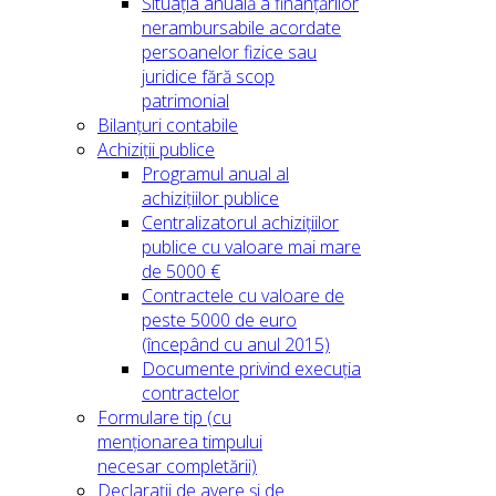
Situația anuală a finanțărilor
nerambursabile acordate
persoanelor fizice sau
juridice fără scop
patrimonial
Bilanțuri contabile
Achiziții publice
Programul anual al
achizițiilor publice
Centralizatorul achizițiilor
publice cu valoare mai mare
de 5000 €
Contractele cu valoare de
peste 5000 de euro
(începând cu anul 2015)
Documente privind execuția
contractelor
Formulare tip (cu
menționarea timpului
necesar completării)
Declarații de avere și de