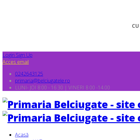
CU
Login
Sign Up
Acces email
0242643125
primaria@belciugatele.ro
LUNI- JOI 8:00 - 16:30 | VINERI 8.00 -14.00
Acasă