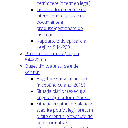
netrimitere în termen legal)
Lista cu documentele de
interes public și lista cu
documentele
produse/gestionate de
instituție
Rapoartele de aplicare a
Legii nr. 544/2001
Buletinul informativ (Legea
544/2001)
Buget din toate sursele de
venituri
Buget pe surse financiare
(începând cu anul 2015)
Situația plăților (execuția
bugetară), conform Anexei
Situația drepturilor salariale
stabilite potrivit legii, precum
și alte drepturi prevăzute de
acte normative