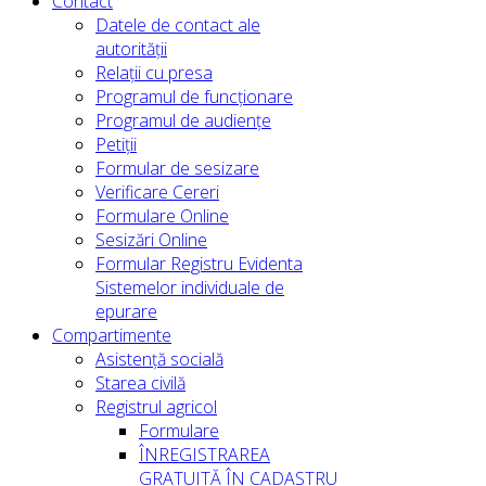
Contact
Datele de contact ale
autorității
Relații cu presa
Programul de funcționare
Programul de audiențe
Petiții
Formular de sesizare
Verificare Cereri
Formulare Online
Sesizări Online
Formular Registru Evidenta
Sistemelor individuale de
epurare
Compartimente
Asistență socială
Starea civilă
Registrul agricol
Formulare
ÎNREGISTRAREA
GRATUITĂ ÎN CADASTRU