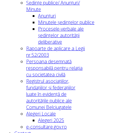
Ședințe publice/ Anunțuri/
Minute
Anunțuri
Minutele ședințelor publice
Procesele-verbale ale
ședințelor autorității
deliberative
Rapoarte de aplicare a Legii
nr.52/2003
Persoana desemnată
responsabilă pentru relația
cu societatea civilă
Registrul asociațiilor,
fundațiilor și federațiilor
luate în evidență de
autoritățile publice ale
Comunei Belciugatele
Alegeri Locale
Alegeri 2025
e-consultare.gov.ro