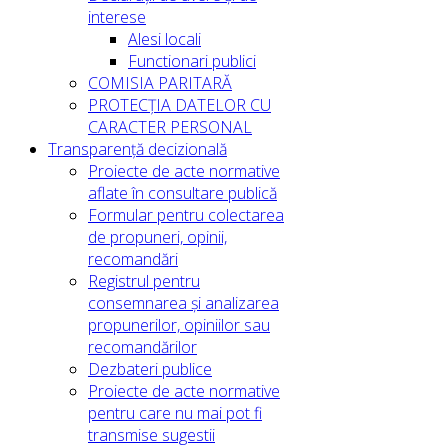
interese
Alesi locali
Functionari publici
COMISIA PARITARĂ
PROTECȚIA DATELOR CU
CARACTER PERSONAL
Transparență decizională
Proiecte de acte normative
aflate în consultare publică
Formular pentru colectarea
de propuneri, opinii,
recomandări
Registrul pentru
consemnarea și analizarea
propunerilor, opiniilor sau
recomandărilor
Dezbateri publice
Proiecte de acte normative
pentru care nu mai pot fi
transmise sugestii