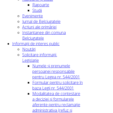
Rapoarte
Studii
Evenimente
Jurnal de Belciugatele
Acțiuni ale primăriei
Instantanee din comuna
Belciugatele
Informații de interes public
Noutăți
Solicitare informații.
Legislație
Numele și prenumele
persoanei responsabile
pentru Legea nr. 544/2001
Formular pentru solicitare în
baza Legii nr. 544/2001
Modalitatea de contestare
a deciziei și formularele
aferente pentru reclamație
administrativa (refuz și