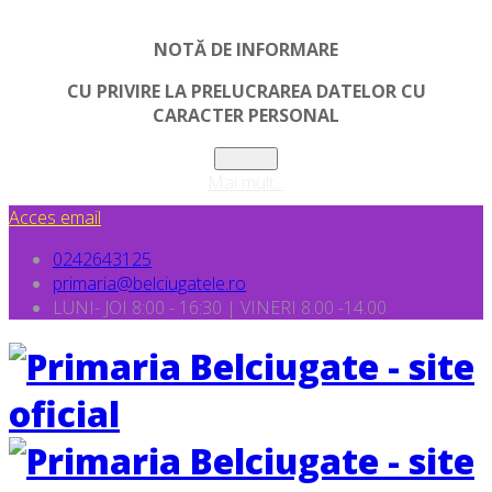
NOTĂ DE INFORMARE
CU PRIVIRE LA PRELUCRAREA DATELOR CU
CARACTER PERSONAL
Inchide
Mai mult...
Acces email
0242643125
primaria@belciugatele.ro
LUNI- JOI 8:00 - 16:30 | VINERI 8.00 -14.00