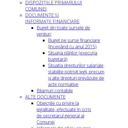
DISPOZIȚIILE PRIMARULUI
COMUNEI
DOCUMENTE ȘI
INFORMAȚII FINANCIARE
Buget din toate sursele de
venituri
Buget pe surse financiare
(începând cu anul 2015)
Situația plăților (execuția
bugetară)
Situatia drepturilor salariale
stabilite potrivit legii, precum
și alte drepturi prevăzute de
acte normative
Bilanțuri contabile
ALTE DOCUMENTE
Obiecțiile cu privire la
legalitate, efectuate în scris
de secretarul general al
Comunei