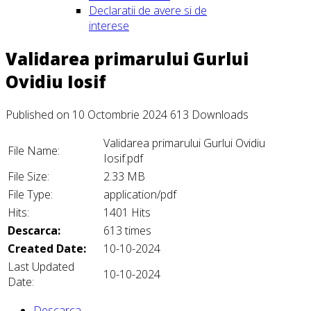
Declaratii de avere si de
interese
Validarea primarului Gurlui
Ovidiu Iosif
Published on 10 Octombrie 2024
613 Downloads
Validarea primarului Gurlui Ovidiu
File Name:
Iosif.pdf
File Size:
2.33 MB
File Type:
application/pdf
Hits:
1401 Hits
Descarca:
613 times
Created Date:
10-10-2024
Last Updated
10-10-2024
Date:
Descarca