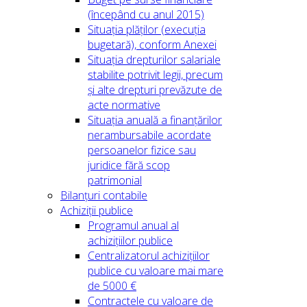
(începând cu anul 2015)
Situația plăților (execuția
bugetară), conform Anexei
Situația drepturilor salariale
stabilite potrivit legii, precum
și alte drepturi prevăzute de
acte normative
Situația anuală a finanțărilor
nerambursabile acordate
persoanelor fizice sau
juridice fără scop
patrimonial
Bilanțuri contabile
Achiziții publice
Programul anual al
achizițiilor publice
Centralizatorul achizițiilor
publice cu valoare mai mare
de 5000 €
Contractele cu valoare de