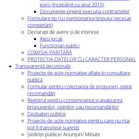
euro (începând cu anul 2015)
Documente privind execuția contractelor
Formulare tip (cu menționarea timpului necesar
completării)
Declarații de avere și de interese
Alesi locali
Functionari publici
COMISIA PARITARĂ
PROTECȚIA DATELOR CU CARACTER PERSONAL
Transparență decizională
Proiecte de acte normative aflate în consultare
publică
Formular pentru colectarea de propuneri, opinii,
recomandări
Registrul pentru consemnarea și analizarea
propunerilor, opiniilor sau recomandărilor
Dezbateri publice
Proiecte de acte normative pentru care nu mai
pot fi transmise sugestii
Ședințe publice/ Anunțuri/ Minute