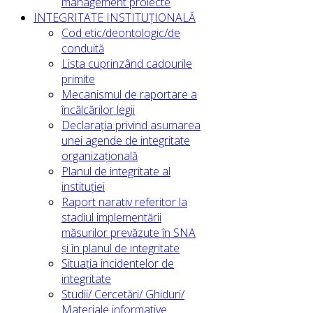
management proiecte
INTEGRITATE INSTITUȚIONALĂ
Cod etic/deontologic/de
conduită
Lista cuprinzând cadourile
primite
Mecanismul de raportare a
încălcărilor legii
Declarația privind asumarea
unei agende de integritate
organizațională
Planul de integritate al
instituției
Raport narativ referitor la
stadiul implementării
măsurilor prevăzute în SNA
și în planul de integritate
Situația incidentelor de
integritate
Studii/ Cercetări/ Ghiduri/
Materiale informative