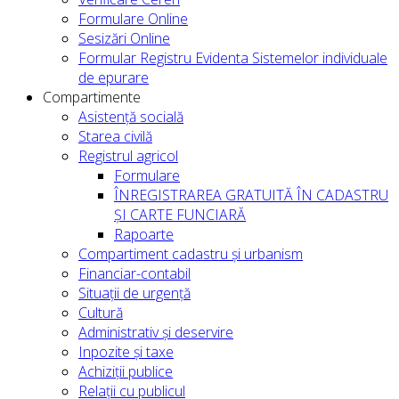
Formulare Online
Sesizări Online
Formular Registru Evidenta Sistemelor individuale
de epurare
Compartimente
Asistență socială
Starea civilă
Registrul agricol
Formulare
ÎNREGISTRAREA GRATUITĂ ÎN CADASTRU
ȘI CARTE FUNCIARĂ
Rapoarte
Compartiment cadastru și urbanism
Financiar-contabil
Situații de urgență
Cultură
Administrativ și deservire
Inpozite și taxe
Achiziții publice
Relații cu publicul