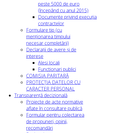
peste 5000 de euro
(începând cu anul 2015)
Documente privind execuția
contractelor
Formulare tip (cu
menționarea timpului
necesar completării)
Declarații de avere și de
interese
Alesi locali
Functionari publici
COMISIA PARITARĂ
PROTECȚIA DATELOR CU
CARACTER PERSONAL
Transparență decizională
Proiecte de acte normative
aflate în consultare publică
Formular pentru colectarea
de propuneri, opinii,
recomandări