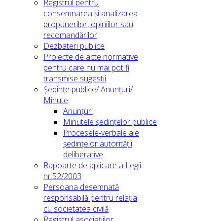
Registrul pentru
consemnarea și analizarea
propunerilor, opiniilor sau
recomandărilor
Dezbateri publice
Proiecte de acte normative
pentru care nu mai pot fi
transmise sugestii
Ședințe publice/ Anunțuri/
Minute
Anunțuri
Minutele ședințelor publice
Procesele-verbale ale
ședințelor autorității
deliberative
Rapoarte de aplicare a Legii
nr.52/2003
Persoana desemnată
responsabilă pentru relația
cu societatea civilă
Registrul asociațiilor,