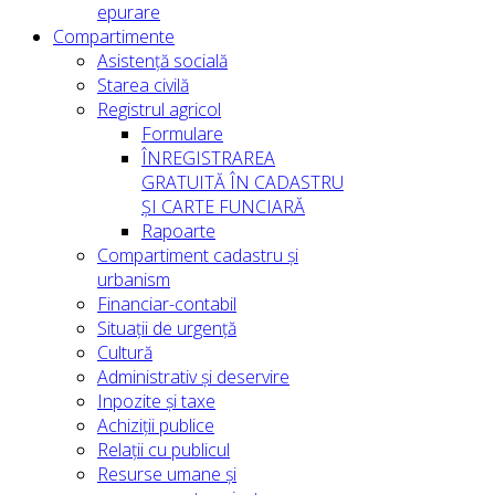
epurare
Compartimente
Asistență socială
Starea civilă
Registrul agricol
Formulare
ÎNREGISTRAREA
GRATUITĂ ÎN CADASTRU
ȘI CARTE FUNCIARĂ
Rapoarte
Compartiment cadastru și
urbanism
Financiar-contabil
Situații de urgență
Cultură
Administrativ și deservire
Inpozite și taxe
Achiziții publice
Relații cu publicul
Resurse umane și