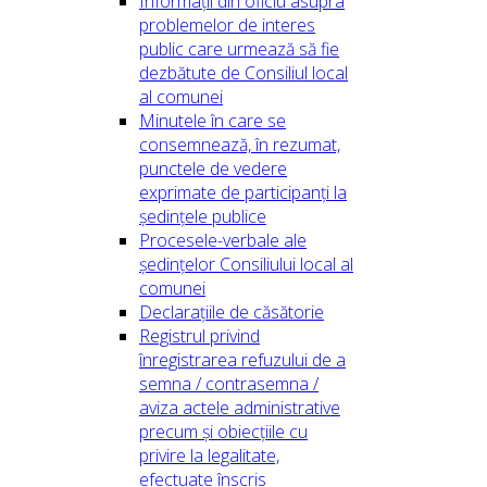
Informații din oficiu asupra
problemelor de interes
public care urmează să fie
dezbătute de Consiliul local
al comunei
Minutele în care se
consemnează, în rezumat,
punctele de vedere
exprimate de participanți la
ședințele publice
Procesele-verbale ale
ședințelor Consiliului local al
comunei
Declarațiile de căsătorie
Registrul privind
înregistrarea refuzului de a
semna / contrasemna /
aviza actele administrative
precum și obiecțiile cu
privire la legalitate,
efectuate înscris