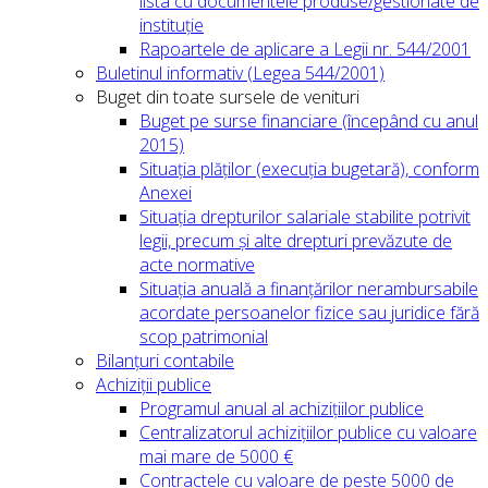
lista cu documentele produse/gestionate de
instituție
Rapoartele de aplicare a Legii nr. 544/2001
Buletinul informativ (Legea 544/2001)
Buget din toate sursele de venituri
Buget pe surse financiare (începând cu anul
2015)
Situația plăților (execuția bugetară), conform
Anexei
Situația drepturilor salariale stabilite potrivit
legii, precum și alte drepturi prevăzute de
acte normative
Situația anuală a finanțărilor nerambursabile
acordate persoanelor fizice sau juridice fără
scop patrimonial
Bilanțuri contabile
Achiziții publice
Programul anual al achizițiilor publice
Centralizatorul achizițiilor publice cu valoare
mai mare de 5000 €
Contractele cu valoare de peste 5000 de