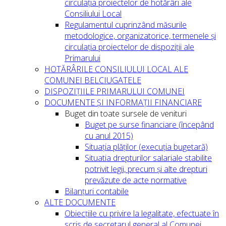
circulația proiectelor de hotărâri ale
Consiliului Local
Regulamentul cuprinzând măsurile
metodologice, organizatorice, termenele și
circulația proiectelor de dispoziții ale
Primarului
HOTĂRÂRILE CONSILIULUI LOCAL ALE
COMUNEI BELCIUGATELE
DISPOZIȚIILE PRIMARULUI COMUNEI
DOCUMENTE ȘI INFORMAȚII FINANCIARE
Buget din toate sursele de venituri
Buget pe surse financiare (începând
cu anul 2015)
Situația plăților (execuția bugetară)
Situatia drepturilor salariale stabilite
potrivit legii, precum și alte drepturi
prevăzute de acte normative
Bilanțuri contabile
ALTE DOCUMENTE
Obiecțiile cu privire la legalitate, efectuate în
scris de secretarul general al Comunei