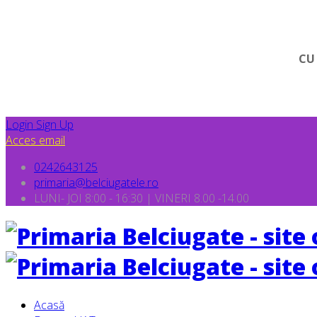
CU
Login
Sign Up
Acces email
0242643125
primaria@belciugatele.ro
LUNI- JOI 8:00 - 16:30 | VINERI 8.00 -14.00
Acasă