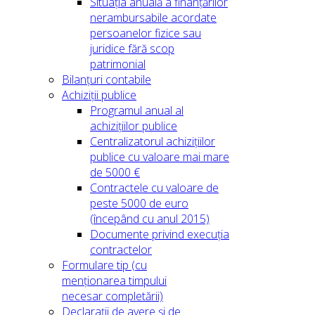
Situația anuală a finanțărilor
nerambursabile acordate
persoanelor fizice sau
juridice fără scop
patrimonial
Bilanțuri contabile
Achiziții publice
Programul anual al
achizițiilor publice
Centralizatorul achizițiilor
publice cu valoare mai mare
de 5000 €
Contractele cu valoare de
peste 5000 de euro
(începând cu anul 2015)
Documente privind execuția
contractelor
Formulare tip (cu
menționarea timpului
necesar completării)
Declarații de avere și de