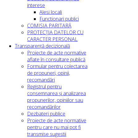
interese
Alesi locali
Functionari publici
COMISIA PARITARĂ
PROTECȚIA DATELOR CU
CARACTER PERSONAL
Transparență decizională
Proiecte de acte normative
aflate în consultare publică
Formular pentru colectarea
de propuneri, opinii,
recomandări
Registrul pentru
consemnarea și analizarea
propunerilor, opiniilor sau
recomandărilor
Dezbateri publice
Proiecte de acte normative
pentru care nu mai pot fi
transmise sugestii