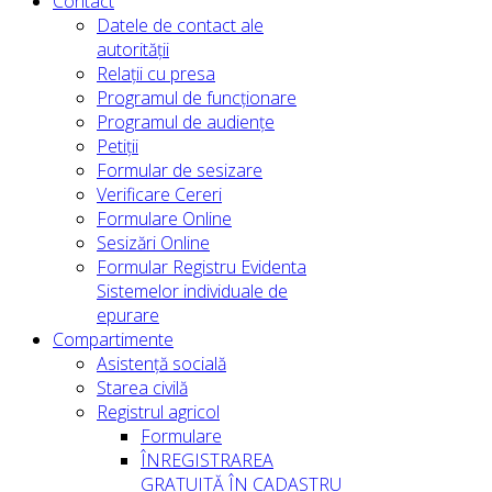
Contact
Datele de contact ale
autorității
Relații cu presa
Programul de funcționare
Programul de audiențe
Petiții
Formular de sesizare
Verificare Cereri
Formulare Online
Sesizări Online
Formular Registru Evidenta
Sistemelor individuale de
epurare
Compartimente
Asistență socială
Starea civilă
Registrul agricol
Formulare
ÎNREGISTRAREA
GRATUITĂ ÎN CADASTRU