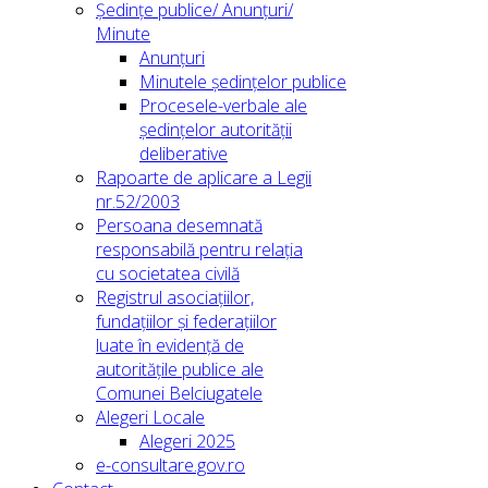
Ședințe publice/ Anunțuri/
Minute
Anunțuri
Minutele ședințelor publice
Procesele-verbale ale
ședințelor autorității
deliberative
Rapoarte de aplicare a Legii
nr.52/2003
Persoana desemnată
responsabilă pentru relația
cu societatea civilă
Registrul asociațiilor,
fundațiilor și federațiilor
luate în evidență de
autoritățile publice ale
Comunei Belciugatele
Alegeri Locale
Alegeri 2025
e-consultare.gov.ro