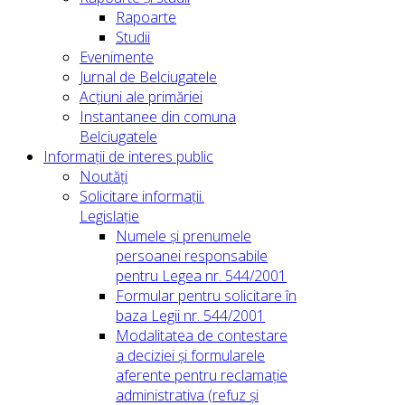
Rapoarte
Studii
Evenimente
Jurnal de Belciugatele
Acțiuni ale primăriei
Instantanee din comuna
Belciugatele
Informații de interes public
Noutăți
Solicitare informații.
Legislație
Numele și prenumele
persoanei responsabile
pentru Legea nr. 544/2001
Formular pentru solicitare în
baza Legii nr. 544/2001
Modalitatea de contestare
a deciziei și formularele
aferente pentru reclamație
administrativa (refuz și