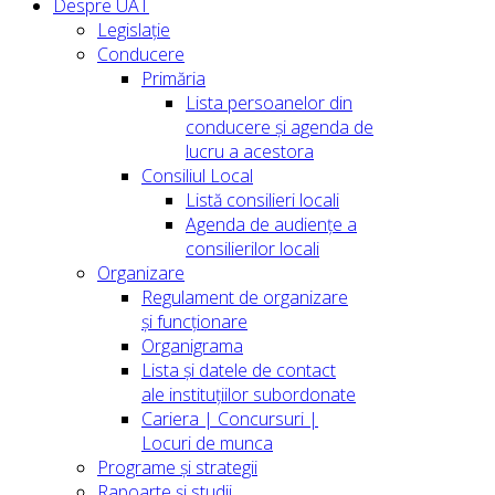
Despre UAT
Legislație
Conducere
Primăria
Lista persoanelor din
conducere şi agenda de
lucru a acestora
Consiliul Local
Listă consilieri locali
Agenda de audiențe a
consilierilor locali
Organizare
Regulament de organizare
și funcționare
Organigrama
Lista și datele de contact
ale instituțiilor subordonate
Cariera | Concursuri |
Locuri de munca
Programe și strategii
Rapoarte și studii