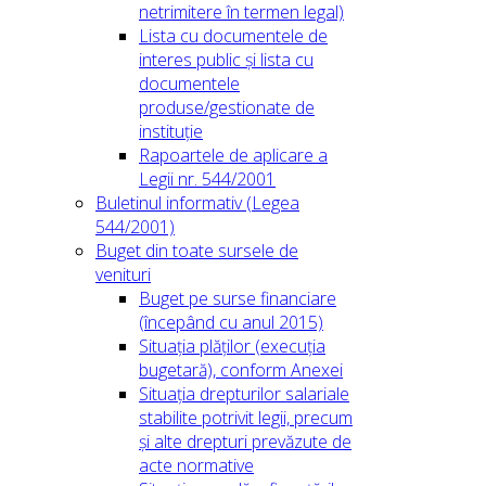
netrimitere în termen legal)
Lista cu documentele de
interes public și lista cu
documentele
produse/gestionate de
instituție
Rapoartele de aplicare a
Legii nr. 544/2001
Buletinul informativ (Legea
544/2001)
Buget din toate sursele de
venituri
Buget pe surse financiare
(începând cu anul 2015)
Situația plăților (execuția
bugetară), conform Anexei
Situația drepturilor salariale
stabilite potrivit legii, precum
și alte drepturi prevăzute de
acte normative