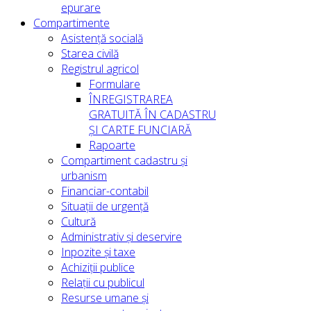
epurare
Compartimente
Asistență socială
Starea civilă
Registrul agricol
Formulare
ÎNREGISTRAREA
GRATUITĂ ÎN CADASTRU
ȘI CARTE FUNCIARĂ
Rapoarte
Compartiment cadastru și
urbanism
Financiar-contabil
Situații de urgență
Cultură
Administrativ și deservire
Inpozite și taxe
Achiziții publice
Relații cu publicul
Resurse umane și