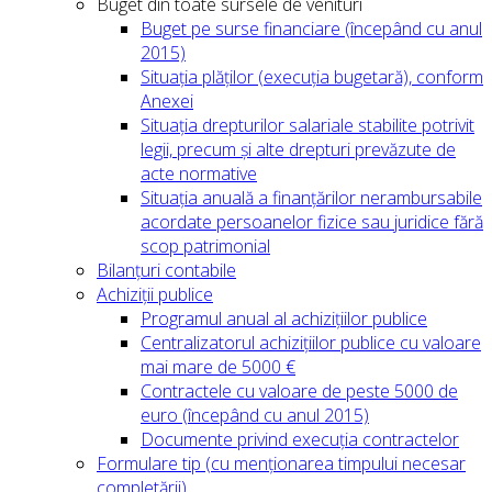
Buget din toate sursele de venituri
Buget pe surse financiare (începând cu anul
2015)
Situația plăților (execuția bugetară), conform
Anexei
Situația drepturilor salariale stabilite potrivit
legii, precum și alte drepturi prevăzute de
acte normative
Situația anuală a finanțărilor nerambursabile
acordate persoanelor fizice sau juridice fără
scop patrimonial
Bilanțuri contabile
Achiziții publice
Programul anual al achizițiilor publice
Centralizatorul achizițiilor publice cu valoare
mai mare de 5000 €
Contractele cu valoare de peste 5000 de
euro (începând cu anul 2015)
Documente privind execuția contractelor
Formulare tip (cu menționarea timpului necesar
completării)