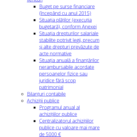
Buget pe surse financiare
(începând cu anul 2015)
Situația plăților (execuția
bugetară), conform Anexei
Situația drepturilor salariale
stabilite potrivit legii, precum
și alte drepturi prevăzute de
acte normative
Situația anuală a finanțărilor
nerambursabile acordate
persoanelor fizice sau
juridice fără scop
patrimonial
Bilanțuri contabile
Achiziții publice
Programul anual al
achizițiilor publice
Centralizatorul achizițiilor
publice cu valoare mai mare
de 5000 €