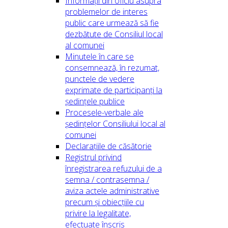
Informații din oficiu asupra
problemelor de interes
public care urmează să fie
dezbătute de Consiliul local
al comunei
Minutele în care se
consemnează, în rezumat,
punctele de vedere
exprimate de participanți la
ședințele publice
Procesele-verbale ale
ședințelor Consiliului local al
comunei
Declarațiile de căsătorie
Registrul privind
înregistrarea refuzului de a
semna / contrasemna /
aviza actele administrative
precum și obiecțiile cu
privire la legalitate,
efectuate înscris