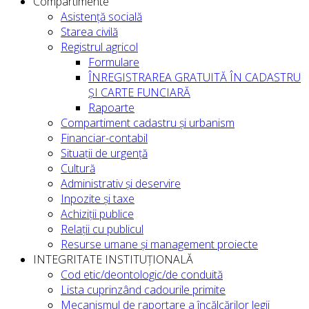
Compartimente
Asistență socială
Starea civilă
Registrul agricol
Formulare
ÎNREGISTRAREA GRATUITĂ ÎN CADASTRU
ȘI CARTE FUNCIARĂ
Rapoarte
Compartiment cadastru și urbanism
Financiar-contabil
Situații de urgență
Cultură
Administrativ și deservire
Inpozite și taxe
Achiziții publice
Relații cu publicul
Resurse umane și management proiecte
INTEGRITATE INSTITUȚIONALĂ
Cod etic/deontologic/de conduită
Lista cuprinzând cadourile primite
Mecanismul de raportare a încălcărilor legii