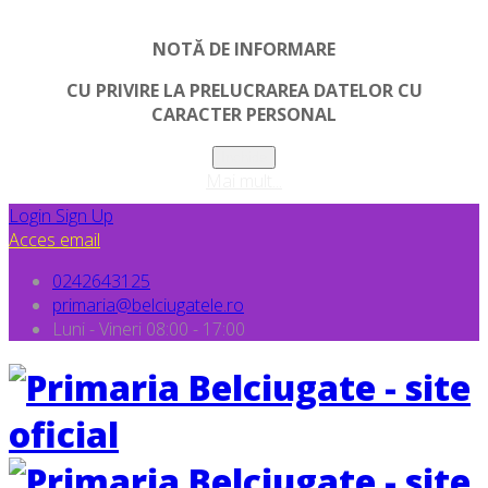
NOTĂ DE INFORMARE
CU PRIVIRE LA PRELUCRAREA DATELOR CU
CARACTER PERSONAL
Inchide
Mai mult...
Login
Sign Up
Acces email
0242643125
primaria@belciugatele.ro
Luni - Vineri 08:00 - 17:00