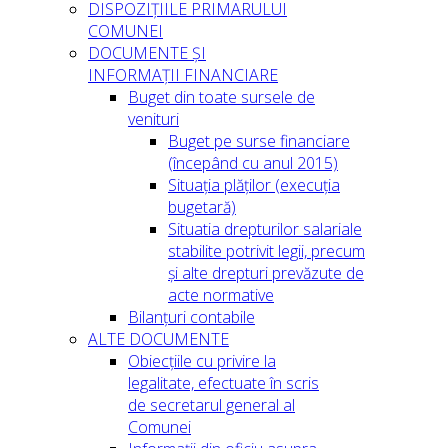
DISPOZIȚIILE PRIMARULUI
COMUNEI
DOCUMENTE ȘI
INFORMAȚII FINANCIARE
Buget din toate sursele de
venituri
Buget pe surse financiare
(începând cu anul 2015)
Situația plăților (execuția
bugetară)
Situatia drepturilor salariale
stabilite potrivit legii, precum
și alte drepturi prevăzute de
acte normative
Bilanțuri contabile
ALTE DOCUMENTE
Obiecțiile cu privire la
legalitate, efectuate în scris
de secretarul general al
Comunei