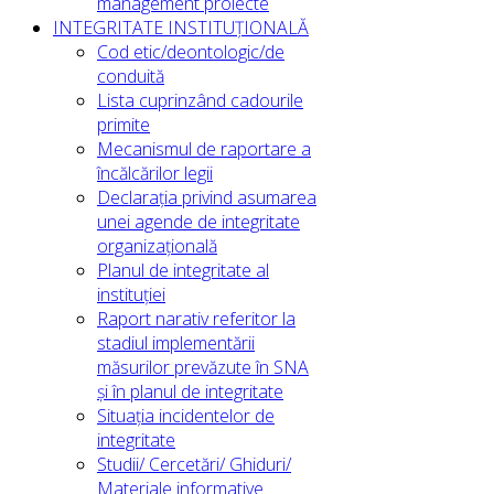
management proiecte
INTEGRITATE INSTITUȚIONALĂ
Cod etic/deontologic/de
conduită
Lista cuprinzând cadourile
primite
Mecanismul de raportare a
încălcărilor legii
Declarația privind asumarea
unei agende de integritate
organizațională
Planul de integritate al
instituției
Raport narativ referitor la
stadiul implementării
măsurilor prevăzute în SNA
și în planul de integritate
Situația incidentelor de
integritate
Studii/ Cercetări/ Ghiduri/
Materiale informative