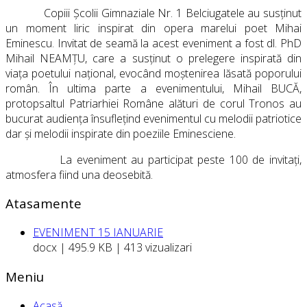
Copiii Școlii Gimnaziale Nr. 1 Belciugatele au susținut
un moment liric inspirat din opera marelui poet Mihai
Eminescu. Invitat de seamă la acest eveniment a fost dl. PhD
Mihail NEAMȚU, care a susținut o prelegere inspirată din
viața poetului național, evocând moștenirea lăsată poporului
român. În ultima parte a evenimentului, Mihail BUCĂ,
protopsaltul Patriarhiei Române alături de corul Tronos au
bucurat audiența însuflețind evenimentul cu melodii patriotice
dar și melodii inspirate din poeziile Eminesciene.
La eveniment au participat peste 100 de invitați,
atmosfera fiind una deosebită.
Atasamente
EVENIMENT 15 IANUARIE
docx | 495.9 KB | 413 vizualizari
Meniu
Acasă