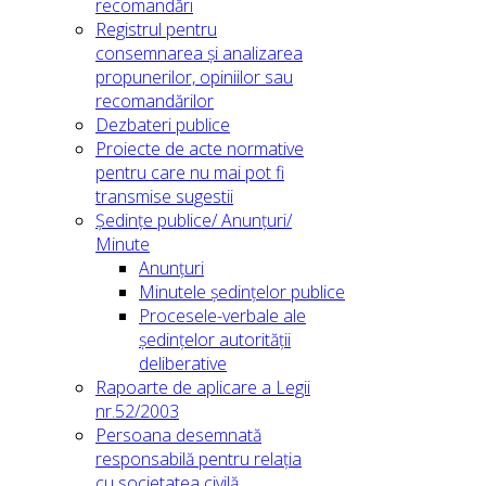
recomandări
Registrul pentru
consemnarea și analizarea
propunerilor, opiniilor sau
recomandărilor
Dezbateri publice
Proiecte de acte normative
pentru care nu mai pot fi
transmise sugestii
Ședințe publice/ Anunțuri/
Minute
Anunțuri
Minutele ședințelor publice
Procesele-verbale ale
ședințelor autorității
deliberative
Rapoarte de aplicare a Legii
nr.52/2003
Persoana desemnată
responsabilă pentru relația
cu societatea civilă