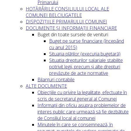
Primarului
HOTĂRÂRILE CONSILIULUI LOCAL ALE
COMUNEI BELCIUGATELE
DISPOZIȚIILE PRIMARULUI COMUNEI
DOCUMENTE ȘI INFORMAȚII FINANCIARE
Buget din toate sursele de venituri
Buget pe surse financiare (începând
cu anul 2015)
Situația plăților (execuția bugetară)
Situatia drepturilor salariale stabilite
potrivit legii, precum și alte drepturi
prevăzute de acte normative
Bilanțuri contabile
ALTE DOCUMENTE
Obiecțiile cu privire la legalitate, efectuate în
scris de secretarul general al Comunei
Informații din oficiu asupra problemelor de
interes public care urmează să fie dezbătute
de Consiliul local al comunei
Minutele în care se consemnează, în
rezumat, punctele de vedere exprimate de