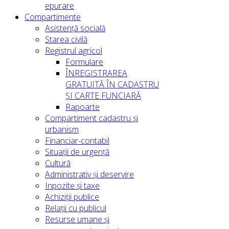
epurare
Compartimente
Asistență socială
Starea civilă
Registrul agricol
Formulare
ÎNREGISTRAREA
GRATUITĂ ÎN CADASTRU
ȘI CARTE FUNCIARĂ
Rapoarte
Compartiment cadastru și
urbanism
Financiar-contabil
Situații de urgență
Cultură
Administrativ și deservire
Inpozite și taxe
Achiziții publice
Relații cu publicul
Resurse umane și