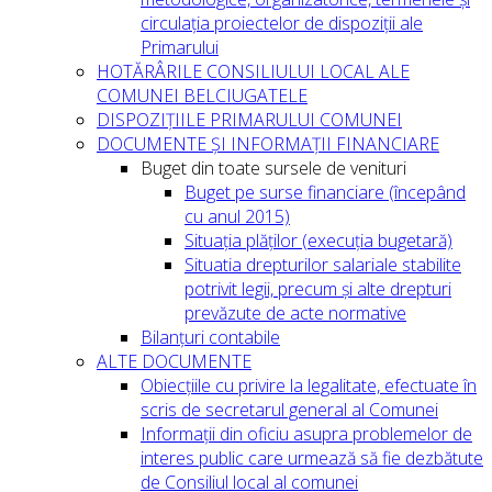
circulația proiectelor de dispoziții ale
Primarului
HOTĂRÂRILE CONSILIULUI LOCAL ALE
COMUNEI BELCIUGATELE
DISPOZIȚIILE PRIMARULUI COMUNEI
DOCUMENTE ȘI INFORMAȚII FINANCIARE
Buget din toate sursele de venituri
Buget pe surse financiare (începând
cu anul 2015)
Situația plăților (execuția bugetară)
Situatia drepturilor salariale stabilite
potrivit legii, precum și alte drepturi
prevăzute de acte normative
Bilanțuri contabile
ALTE DOCUMENTE
Obiecțiile cu privire la legalitate, efectuate în
scris de secretarul general al Comunei
Informații din oficiu asupra problemelor de
interes public care urmează să fie dezbătute
de Consiliul local al comunei