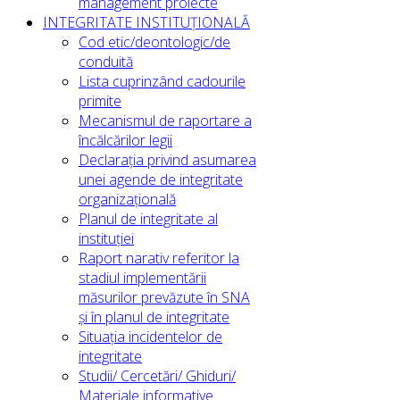
management proiecte
INTEGRITATE INSTITUȚIONALĂ
Cod etic/deontologic/de
conduită
Lista cuprinzând cadourile
primite
Mecanismul de raportare a
încălcărilor legii
Declarația privind asumarea
unei agende de integritate
organizațională
Planul de integritate al
instituției
Raport narativ referitor la
stadiul implementării
măsurilor prevăzute în SNA
și în planul de integritate
Situația incidentelor de
integritate
Studii/ Cercetări/ Ghiduri/
Materiale informative