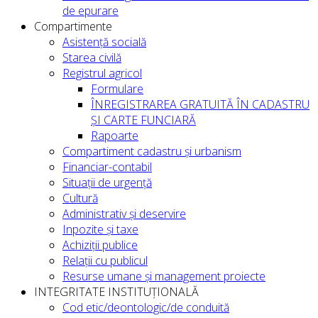
de epurare
Compartimente
Asistență socială
Starea civilă
Registrul agricol
Formulare
ÎNREGISTRAREA GRATUITĂ ÎN CADASTRU
ȘI CARTE FUNCIARĂ
Rapoarte
Compartiment cadastru și urbanism
Financiar-contabil
Situații de urgență
Cultură
Administrativ și deservire
Inpozite și taxe
Achiziții publice
Relații cu publicul
Resurse umane și management proiecte
INTEGRITATE INSTITUȚIONALĂ
Cod etic/deontologic/de conduită