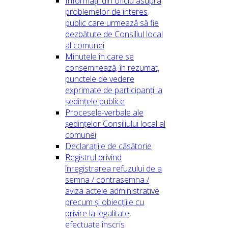
Informații din oficiu asupra
problemelor de interes
public care urmează să fie
dezbătute de Consiliul local
al comunei
Minutele în care se
consemnează, în rezumat,
punctele de vedere
exprimate de participanți la
ședințele publice
Procesele-verbale ale
ședințelor Consiliului local al
comunei
Declarațiile de căsătorie
Registrul privind
înregistrarea refuzului de a
semna / contrasemna /
aviza actele administrative
precum și obiecțiile cu
privire la legalitate,
efectuate înscris