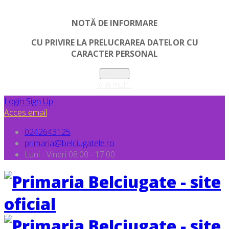
NOTĂ DE INFORMARE
CU PRIVIRE LA PRELUCRAREA DATELOR CU
CARACTER PERSONAL
Inchide
Mai mult...
Login
Sign Up
Acces email
0242643125
primaria@belciugatele.ro
Luni - Vineri 08:00 - 17:00