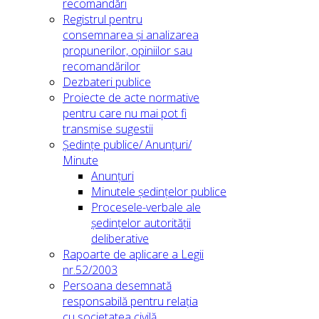
recomandări
Registrul pentru
consemnarea și analizarea
propunerilor, opiniilor sau
recomandărilor
Dezbateri publice
Proiecte de acte normative
pentru care nu mai pot fi
transmise sugestii
Ședințe publice/ Anunțuri/
Minute
Anunțuri
Minutele ședințelor publice
Procesele-verbale ale
ședințelor autorității
deliberative
Rapoarte de aplicare a Legii
nr.52/2003
Persoana desemnată
responsabilă pentru relația
cu societatea civilă