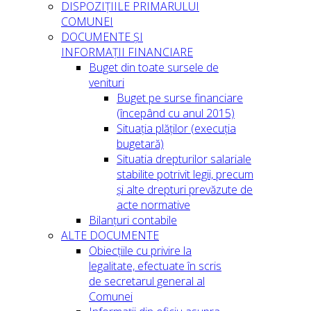
DISPOZIȚIILE PRIMARULUI
COMUNEI
DOCUMENTE ȘI
INFORMAȚII FINANCIARE
Buget din toate sursele de
venituri
Buget pe surse financiare
(începând cu anul 2015)
Situația plăților (execuția
bugetară)
Situatia drepturilor salariale
stabilite potrivit legii, precum
și alte drepturi prevăzute de
acte normative
Bilanțuri contabile
ALTE DOCUMENTE
Obiecțiile cu privire la
legalitate, efectuate în scris
de secretarul general al
Comunei