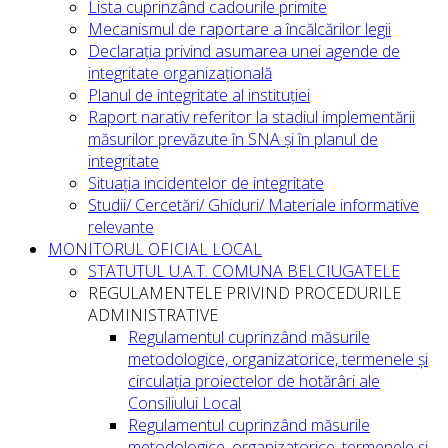
Lista cuprinzând cadourile primite
Mecanismul de raportare a încălcărilor legii
Declarația privind asumarea unei agende de
integritate organizațională
Planul de integritate al instituției
Raport narativ referitor la stadiul implementării
măsurilor prevăzute în SNA și în planul de
integritate
Situația incidentelor de integritate
Studii/ Cercetări/ Ghiduri/ Materiale informative
relevante
MONITORUL OFICIAL LOCAL
STATUTUL U.A.T. COMUNA BELCIUGATELE
REGULAMENTELE PRIVIND PROCEDURILE
ADMINISTRATIVE
Regulamentul cuprinzând măsurile
metodologice, organizatorice, termenele și
circulația proiectelor de hotărâri ale
Consiliului Local
Regulamentul cuprinzând măsurile
metodologice, organizatorice, termenele și