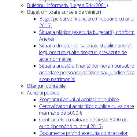
Buletinul informativ (Legea 544/2001)
Buget din toate sursele de venituri
Buget pe surse financiare (începând cu anul
2015)
Situația plăților (execuția bugetară), conform
Anexei
Situația drepturilor salariale stabilite potrivit
legii, precum și alte drepturi prevăzute de
acte normative
Situația anuală a finanțărilor nerambursabile
acordate persoanelor fizice sau juridice fără
scop patrimonial
Bilanțuri contabile
Achiziții publice
Programul anual al achizițiilor publice
Centralizatorul achizițiilor publice cu valoare
mai mare de 5000 €
Contractele cu valoare de peste 5000 de
euro (începând cu anul 2015)
Documente privind execuția contractelor