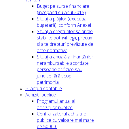
Buget pe surse financiare
(începând cu anul 2015)
Situația plăților (execuția
bugetară), conform Anexei
Situația drepturilor salariale
stabilite potrivit legii, precum
și alte drepturi prevăzute de
acte normative
Situația anuală a finanțărilor
nerambursabile acordate
persoanelor fizice sau
juridice fără scop
patrimonial
Bilanțuri contabile
Achiziții publice
Programul anual al
achizițiilor publice
Centralizatorul achizițiilor
publice cu valoare mai mare
de 5000 €