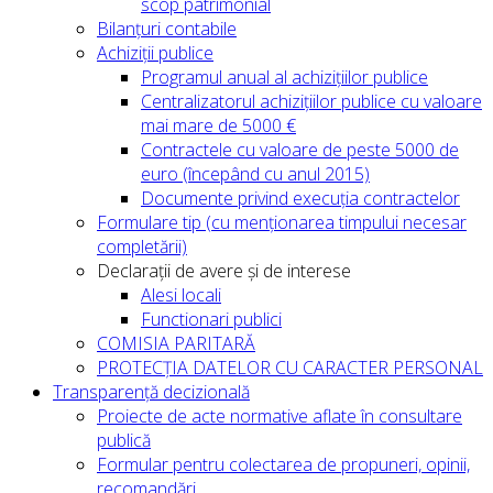
scop patrimonial
Bilanțuri contabile
Achiziții publice
Programul anual al achizițiilor publice
Centralizatorul achizițiilor publice cu valoare
mai mare de 5000 €
Contractele cu valoare de peste 5000 de
euro (începând cu anul 2015)
Documente privind execuția contractelor
Formulare tip (cu menționarea timpului necesar
completării)
Declarații de avere și de interese
Alesi locali
Functionari publici
COMISIA PARITARĂ
PROTECȚIA DATELOR CU CARACTER PERSONAL
Transparență decizională
Proiecte de acte normative aflate în consultare
publică
Formular pentru colectarea de propuneri, opinii,
recomandări