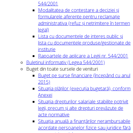
544/2001
Modalitatea de contestare a deciziei și
formularele aferente pentru reclamație
administrativa (refuz și netrimitere în termen
legal)
Lista cu documentele de interes public și
lista cu documentele produse/gestionate de
instituție
Rapoartele de aplicare a Legii nr. 544/2001
Buletinul informativ (Legea 544/2001)
Buget din toate sursele de venituri
Buget pe surse financiare (începând cu anul
2015)
Situația plăților (execuția bugetară), conform
Anexei
Situația drepturilor salariale stabilite potrivit
legii, precum și alte drepturi prevăzute de
acte normative
Situația anuală a finanțărilor nerambursabile
acordate persoanelor fizice sau juridice fără