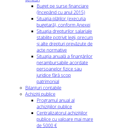
Buget pe surse financiare
(începând cu anul 2015)
Situația plăților (execuția
bugetară), conform Anexei
Situația drepturilor salariale
stabilite potrivit legii, precum
și alte drepturi prevăzute de
acte normative
Situația anuală a finanțărilor
nerambursabile acordate
persoanelor fizice sau
juridice fără scop
patrimonial
Bilanțuri contabile
Achiziții publice
Programul anual al
achizițiilor publice
Centralizatorul achizițiilor
publice cu valoare mai mare
de 5000 €