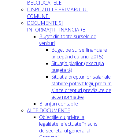
BELCIUGATELE
DISPOZIȚIILE PRIMARULUI
COMUNEI
DOCUMENTE ȘI
INFORMAȚII FINANCIARE
Buget din toate sursele de
venituri
Buget pe surse financiare
(începând cu anul 2015)
Situația plăților (execuția
bugetară)
Situatia drepturilor salariale
stabilite potrivit legii, precum
și alte drepturi prevăzute de
acte normative
Bilanțuri contabile
ALTE DOCUMENTE
Obiecțiile cu privire la
legalitate, efectuate în scris
de secretarul general al