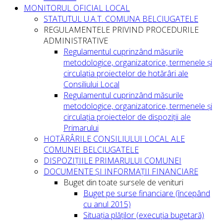
MONITORUL OFICIAL LOCAL
STATUTUL U.A.T. COMUNA BELCIUGATELE
REGULAMENTELE PRIVIND PROCEDURILE
ADMINISTRATIVE
Regulamentul cuprinzând măsurile
metodologice, organizatorice, termenele și
circulația proiectelor de hotărâri ale
Consiliului Local
Regulamentul cuprinzând măsurile
metodologice, organizatorice, termenele și
circulația proiectelor de dispoziții ale
Primarului
HOTĂRÂRILE CONSILIULUI LOCAL ALE
COMUNEI BELCIUGATELE
DISPOZIȚIILE PRIMARULUI COMUNEI
DOCUMENTE ȘI INFORMAȚII FINANCIARE
Buget din toate sursele de venituri
Buget pe surse financiare (începând
cu anul 2015)
Situația plăților (execuția bugetară)