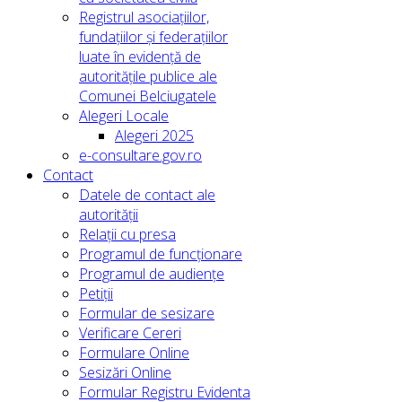
Registrul asociațiilor,
fundațiilor și federațiilor
luate în evidență de
autoritățile publice ale
Comunei Belciugatele
Alegeri Locale
Alegeri 2025
e-consultare.gov.ro
Contact
Datele de contact ale
autorității
Relații cu presa
Programul de funcționare
Programul de audiențe
Petiții
Formular de sesizare
Verificare Cereri
Formulare Online
Sesizări Online
Formular Registru Evidenta