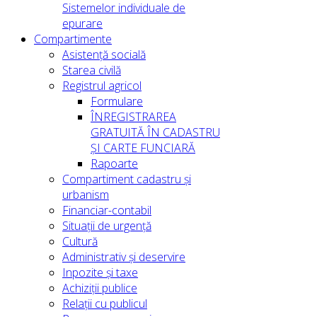
Sistemelor individuale de
epurare
Compartimente
Asistență socială
Starea civilă
Registrul agricol
Formulare
ÎNREGISTRAREA
GRATUITĂ ÎN CADASTRU
ȘI CARTE FUNCIARĂ
Rapoarte
Compartiment cadastru și
urbanism
Financiar-contabil
Situații de urgență
Cultură
Administrativ și deservire
Inpozite și taxe
Achiziții publice
Relații cu publicul