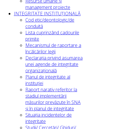
Resurse umane și
management proiecte
INTEGRITATE INSTITUȚIONALĂ
Cod etic/deontologic/de
conduită
Lista cuprinzând cadourile
primite
Mecanismul de raportare a
încălcărilor legii
Declarația privind asumarea
unei agende de integritate
organizațională
Planul de integritate al
instituției
Raport narativ referitor la
stadiul implementării
măsurilor prevăzute în SNA
și în planul de integritate
Situația incidentelor de
integritate
Studii/ Cercetări/ Ghiduri/