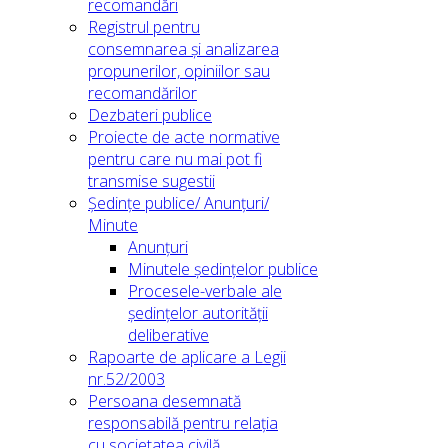
recomandări
Registrul pentru
consemnarea și analizarea
propunerilor, opiniilor sau
recomandărilor
Dezbateri publice
Proiecte de acte normative
pentru care nu mai pot fi
transmise sugestii
Ședințe publice/ Anunțuri/
Minute
Anunțuri
Minutele ședințelor publice
Procesele-verbale ale
ședințelor autorității
deliberative
Rapoarte de aplicare a Legii
nr.52/2003
Persoana desemnată
responsabilă pentru relația
cu societatea civilă