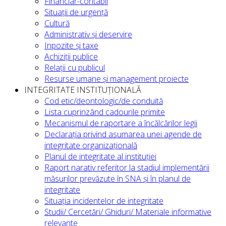
Financiar-contabil
Situații de urgență
Cultură
Administrativ și deservire
Inpozite și taxe
Achiziții publice
Relații cu publicul
Resurse umane și management proiecte
INTEGRITATE INSTITUȚIONALĂ
Cod etic/deontologic/de conduită
Lista cuprinzând cadourile primite
Mecanismul de raportare a încălcărilor legii
Declarația privind asumarea unei agende de
integritate organizațională
Planul de integritate al instituției
Raport narativ referitor la stadiul implementării
măsurilor prevăzute în SNA și în planul de
integritate
Situația incidentelor de integritate
Studii/ Cercetări/ Ghiduri/ Materiale informative
relevante