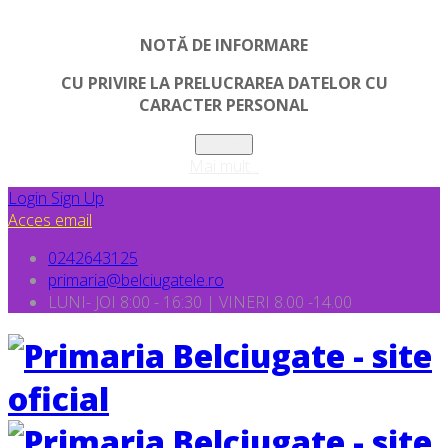
NOTĂ DE INFORMARE
CU PRIVIRE LA PRELUCRAREA DATELOR CU
CARACTER PERSONAL
Inchide
Mai mult...
Login
Sign Up
Acces email
0242643125
primaria@belciugatele.ro
LUNI- JOI 8:00 - 16:30 | VINERI 8.00 -14.00