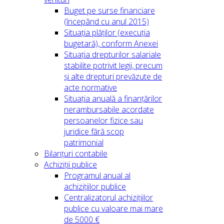
Buget pe surse financiare
(începând cu anul 2015)
Situația plăților (execuția
bugetară), conform Anexei
Situația drepturilor salariale
stabilite potrivit legii, precum
și alte drepturi prevăzute de
acte normative
Situația anuală a finanțărilor
nerambursabile acordate
persoanelor fizice sau
juridice fără scop
patrimonial
Bilanțuri contabile
Achiziții publice
Programul anual al
achizițiilor publice
Centralizatorul achizițiilor
publice cu valoare mai mare
de 5000 €