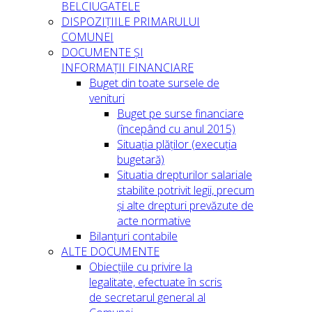
BELCIUGATELE
DISPOZIȚIILE PRIMARULUI
COMUNEI
DOCUMENTE ȘI
INFORMAȚII FINANCIARE
Buget din toate sursele de
venituri
Buget pe surse financiare
(începând cu anul 2015)
Situația plăților (execuția
bugetară)
Situatia drepturilor salariale
stabilite potrivit legii, precum
și alte drepturi prevăzute de
acte normative
Bilanțuri contabile
ALTE DOCUMENTE
Obiecțiile cu privire la
legalitate, efectuate în scris
de secretarul general al