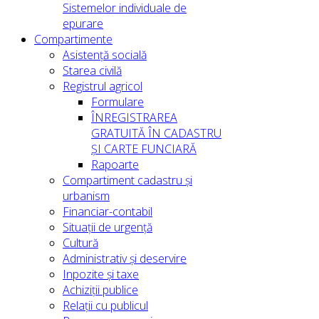
Sistemelor individuale de
epurare
Compartimente
Asistență socială
Starea civilă
Registrul agricol
Formulare
ÎNREGISTRAREA
GRATUITĂ ÎN CADASTRU
ȘI CARTE FUNCIARĂ
Rapoarte
Compartiment cadastru și
urbanism
Financiar-contabil
Situații de urgență
Cultură
Administrativ și deservire
Inpozite și taxe
Achiziții publice
Relații cu publicul