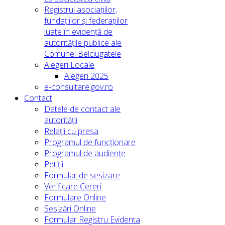
Registrul asociațiilor,
fundațiilor și federațiilor
luate în evidență de
autoritățile publice ale
Comunei Belciugatele
Alegeri Locale
Alegeri 2025
e-consultare.gov.ro
Contact
Datele de contact ale
autorității
Relații cu presa
Programul de funcționare
Programul de audiențe
Petiții
Formular de sesizare
Verificare Cereri
Formulare Online
Sesizări Online
Formular Registru Evidenta