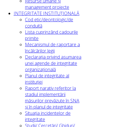
Resurse umane și
management proiecte
INTEGRITATE INSTITUȚIONALĂ
Cod etic/deontologic/de
conduită
Lista cuprinzând cadourile
primite
Mecanismul de raportare a
încălcărilor legii
Declarația privind asumarea
unei agende de integritate
organizațională
Planul de integritate al
instituției
Raport narativ referitor la
stadiul implementării
măsurilor prevăzute în SNA
și în planul de integritate
Situația incidentelor de
integritate
Studii/ Cercetări/ Ghiduri/