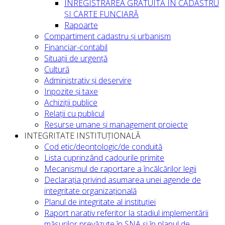
ÎNREGISTRAREA GRATUITĂ ÎN CADASTRU
ȘI CARTE FUNCIARĂ
Rapoarte
Compartiment cadastru și urbanism
Financiar-contabil
Situații de urgență
Cultură
Administrativ și deservire
Inpozite și taxe
Achiziții publice
Relații cu publicul
Resurse umane și management proiecte
INTEGRITATE INSTITUȚIONALĂ
Cod etic/deontologic/de conduită
Lista cuprinzând cadourile primite
Mecanismul de raportare a încălcărilor legii
Declarația privind asumarea unei agende de
integritate organizațională
Planul de integritate al instituției
Raport narativ referitor la stadiul implementării
măsurilor prevăzute în SNA și în planul de