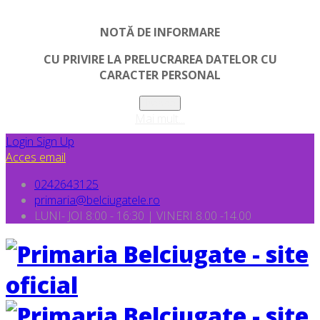
NOTĂ DE INFORMARE
CU PRIVIRE LA PRELUCRAREA DATELOR CU
CARACTER PERSONAL
Inchide
Mai mult...
Login
Sign Up
Acces email
0242643125
primaria@belciugatele.ro
LUNI- JOI 8:00 - 16:30 | VINERI 8.00 -14.00