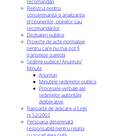
recomandări
Registrul pentru
consemnarea și analizarea
propunerilor, opiniilor sau
recomandărilor
Dezbateri publice
Proiecte de acte normative
pentru care nu mai pot fi
transmise sugestii
Ședințe publice/ Anunțuri/
Minute
Anunțuri
Minutele ședințelor publice
Procesele-verbale ale
ședințelor autorității
deliberative
Rapoarte de aplicare a Legii
nr.52/2003
Persoana desemnată
responsabilă pentru relația
cu societatea civilă