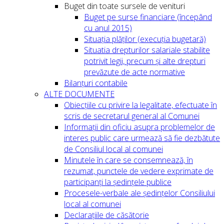
Buget din toate sursele de venituri
Buget pe surse financiare (începând
cu anul 2015)
Situația plăților (execuția bugetară)
Situatia drepturilor salariale stabilite
potrivit legii, precum și alte drepturi
prevăzute de acte normative
Bilanțuri contabile
ALTE DOCUMENTE
Obiecțiile cu privire la legalitate, efectuate în
scris de secretarul general al Comunei
Informații din oficiu asupra problemelor de
interes public care urmează să fie dezbătute
de Consiliul local al comunei
Minutele în care se consemnează, în
rezumat, punctele de vedere exprimate de
participanți la ședințele publice
Procesele-verbale ale ședințelor Consiliului
local al comunei
Declarațiile de căsătorie